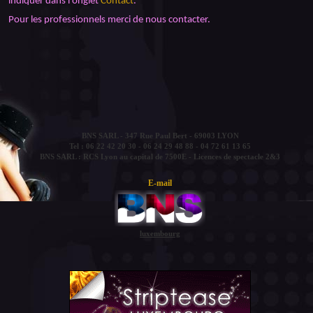
indiquer dans l'onglet
Contact
.
Pour les professionnels merci de nous contacter.
BNS SARL - 347 Rue Paul Bert - 69003 LYON
Tel : 06 22 42 20 30 - 06 24 29 48 88 - 04 72 61 13 65
BNS SARL : RCS Lyon au capital de 7500E - Licences de spectacle 2&3
E-mail
luxembourg